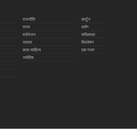
राजनीति
कार्टून
राज्य
ब्लॉग
मनोरंजन
शख्सियत
व्यापार
विश्लेषण
कला साहित्य
एक नजर
ज्योतिष