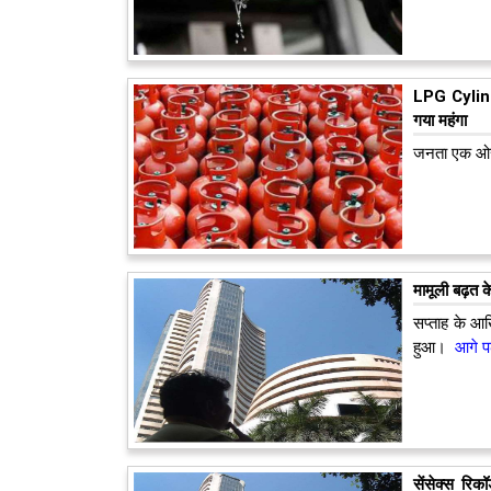
LPG Cylinde
गया महंगा
जनता एक ओर 
मामूली बढ़त क
सप्ताह के आख
हुआ।
आगे पढ़
सेंसेक्स रि