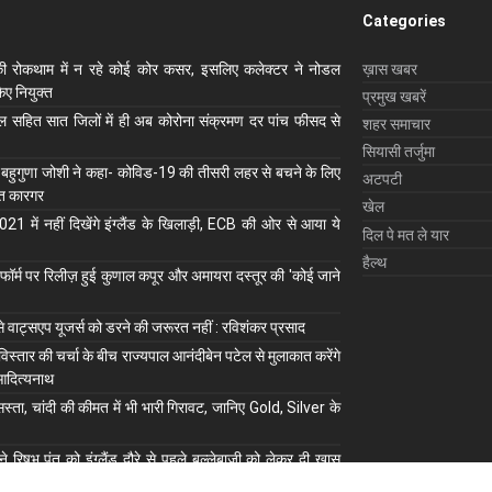
Categories
ी रोकथाम में न रहे कोई कोर कसर, इसलिए कलेक्‍टर ने नोडल
ख़ास खबर
ए नियुक्‍त
प्रमुख खबरें
ाल सहित सात जिलों में ही अब कोरोना संक्रमण दर पांच फीसद से
शहर समाचार
सियासी तर्जुमा
 बहुगुणा जोशी ने कहा- कोविड-19 की तीसरी लहर से बचने के लिए
अटपटी
ुत कारगर
खेल
1 में नहीं दिखेंगे इंग्लैंड के खिलाड़ी, ECB की ओर से आया ये
दिल पे मत ले यार
हैल्थ
ॉर्म पर रिलीज़ हुई कुणाल कपूर और अमायरा दस्तूर की 'कोई जाने
से वाट्सएप यूजर्स को डरने की जरूरत नहीं : रविशंकर प्रसाद
 विस्तार की चर्चा के बीच राज्यपाल आनंदीबेन पटेल से मुलाकात करेंगे
आदित्यनाथ
स्ता, चांदी की कीमत में भी भारी गिरावट, जानिए Gold, Silver के
े रिषभ पंत को इंग्लैंड दौरे से पहले बल्लेबाजी को लेकर दी खास
त से भी की तुलना