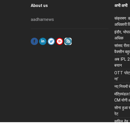
About us
अभी अभी
संक्रमण क
aadharnews
अधिकारी कि
इंदौर, भोप
अधिक
सांसद रीता
वैक्सीन बह
अब IPL 202
बयान
OTT प्लेटफ
ना'
नए नियमों 
मंंत्रिमंडल
CM योगी 
सोना हुआ स
रेट
कपिल देव न
सलाह, रोहि