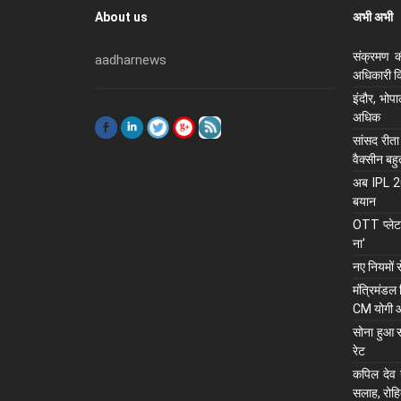
About us
अभी अभी
संक्रमण क
aadharnews
अधिकारी कि
इंदौर, भोप
अधिक
सांसद रीता
वैक्सीन बह
अब IPL 202
बयान
OTT प्लेटफ
ना'
नए नियमों 
मंंत्रिमंडल
CM योगी 
सोना हुआ स
रेट
कपिल देव न
सलाह, रोहि