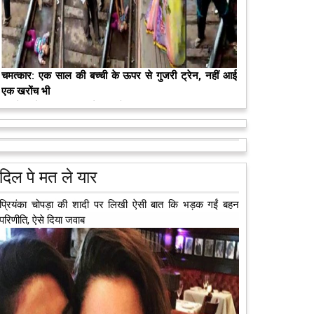
चमत्कार: एक साल की बच्ची के ऊपर से गुजरी ट्रेन, नहीं आई
एक खरोंच भी
जाको राखे साइयां मार सके न कोय वाली कहावत आज एक बच्ची
पर पूरी तरह चरितार्थ साबित हुई, जब वह एक हादसे दौरान बाल-
मरते-मरते भी तीन लोगों को नई जिंदगी दे गई 13 वर्षीय लड़की
बाल बच गई। मामला उत्तर प्रदेश के मथुरा...
आगे पढ़ें
कुछ लोग मौत जैसी खौफनाक हकीकत को भी खूबसूरत मोड़ दे
जाते हैं। वह मरने के बाद भी इस धरती पर अपने आप को जीवित
छोड़ ज़ाते हैं। दुनिया को अलविदा कह चुकी 13...
आगे पढ़ें
दिल पे मत ले यार
प्रियंका चोपड़ा की शादी पर लिखी ऐसी बात कि भड़क गईं बहन
परिणीति, ऐसे दिया जवाब