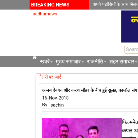
अपने पड़ोसियों के साथ मिल
BREAKING NEWS
aadharnews
खबरें
मुख्य समाचार
राजनीति
शहर समाचार
गैलरी पर जाएँ
अजय देवगन और करण जौहर के बीच हुई सुलह, काजोल संग '
16-Nov-2018
By:
sachin
फिल्ममे
कपल अज