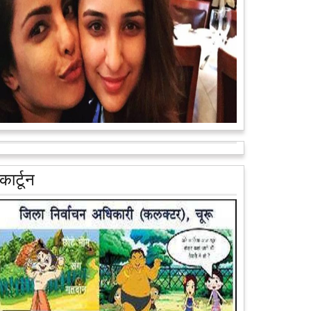
अब एक आइडिया बदलेगा हिमाचल के युवाओं की किस्मत, जानिए
कैसे
हमीरपुर में अब एक आइडिया युवाओं की किस्मत बदलने जा रहा है।
भारत सरकार के स्टार्टअप मिशन के तहत सबंधित टीम मोबाइल
वैन के जरिए पूरे देश के कोने-कोने मे...
आगे पढ़ें
कार्टून
आरक्षण के विरोध में राजा भैया बोले, प्रमोशन का आधार गुणवत्ता
और वरिष्ठता हो, जाति नहीं
प्रतापगढ़ के कुंडा से बाहुबली विधायक रघुराज प्रताप सिंह उर्फ
राजा भैया ने शुक्रवार को लखनऊ में प्रेस कांफ्रेंस कर नई
राजनीतिक पार्टी बनाने की आधिकारिक...
आगे पढ़ें